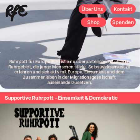
Über Uns
Kontakt
Shop
Spenden
Ruhrpott für Europa (RfE) ist eine überparteiliche Initiative im 
Ruhrgebiet, die junge Menschen stärkt, Selbstwirksamkeit zu 
erfahren und sich aktiv mit Europa, Einsamkeit und dem 
Zusammenleben in der Migrationsgesellschaft 
auseinanderzusetzen.
Supportive Ruhrpott – Einsamkeit & Demokratie